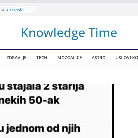
na pronašla
eći na
Španiji
Knowledge Time
o mogućem sukobu
mo na sve
va pjene u moru
ispitivanja
ZDRAVLJE
TECH
MOZGALICE
ASTRO
USLOVI KO
 Nova životna
e
va dama Srbije i
ka