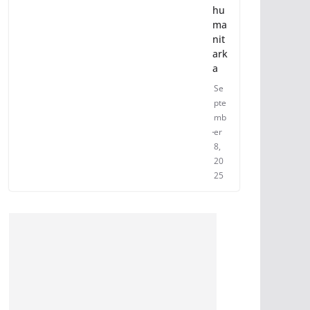
hu
ma
nit
ark
a
Se
pte
mb
er
8,
20
25