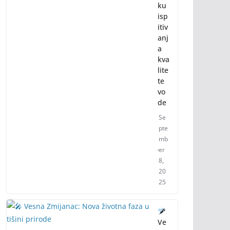
ku
isp
itiv
anj
a
kva
lite
te
vo
de
Se
pte
mb
er
8,
20
25
Ve