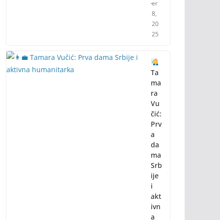
er
8,
20
25
Ta
ma
ra
Vu
čić:
Prv
a
da
ma
Srb
ije
i
akt
ivn
a