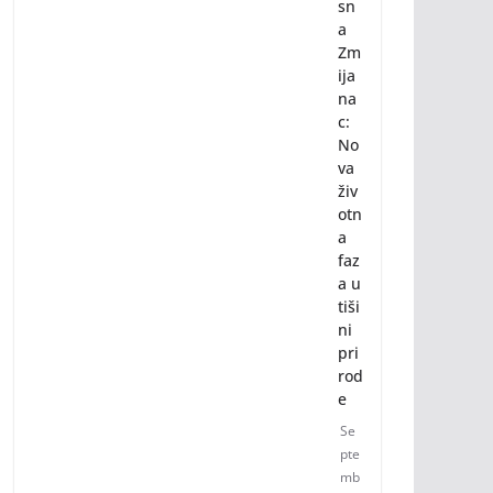
sn
a
Zm
ija
na
c:
No
va
živ
otn
a
faz
a u
tiši
ni
pri
rod
e
Se
pte
mb