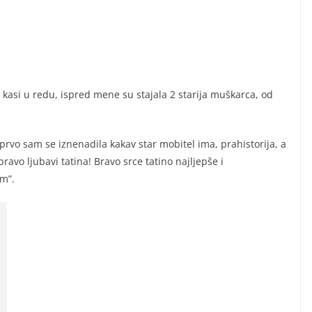
kasi u redu, ispred mene su stajala 2 starija muškarca, od
rvo sam se iznenadila kakav star mobitel ima, prahistorija, a
ravo ljubavi tatina! Bravo srce tatino najljepše i
em”.