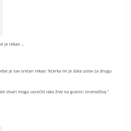
be je rekao …
ebe je sav sretan rekao: ‘kćerka mi je dala uslov za drugu
male stvari mogu usrećiti iako žive na granici siromaštva.”