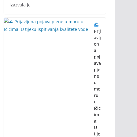
izazvala je
Prij
avlj
en
a
poj
ava
pje
ne
u
mo
ru
u
Ičić
im
a:
U
tije