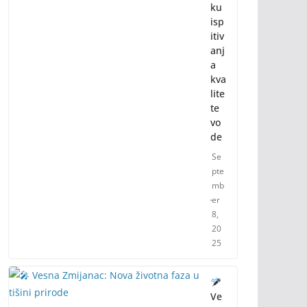
ku
isp
itiv
anj
a
kva
lite
te
vo
de
Se
pte
mb
er
8,
20
25
Ve