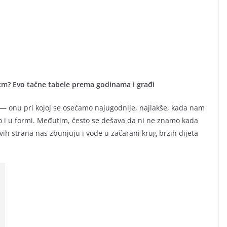
 cm? Evo tačne tabele prema godinama i građi
nu — onu pri kojoj se osećamo najugodnije, najlakše, kada nam
vo i u formi. Međutim, često se dešava da ni ne znamo kada
a svih strana nas zbunjuju i vode u začarani krug brzih dijeta