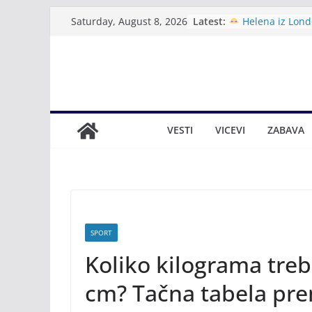
Skip
Latest:
Helena iz Lond
Saturday, August 8, 2026
to
novu slobodu – ra
nudističkoj plaži 
content
Iranski ministar
sa SAD: Spremni 
scenarije
Prijavljena po
u Ičićima: U tijeku
VESTI
VICEVI
ZABAVA
kvalitete vode
Vesna Zmijanac
faza u tišini priro
Tamara Vučić: 
aktivna humanita
SPORT
Koliko kilograma tre
cm? Tačna tabela pr