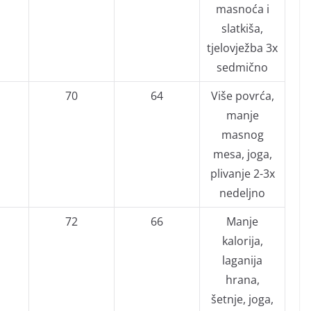
masnoća i
slatkiša,
tjelovježba 3x
sedmično
70
64
Više povrća,
manje
masnog
mesa, joga,
plivanje 2-3x
nedeljno
72
66
Manje
kalorija,
laganija
hrana,
šetnje, joga,