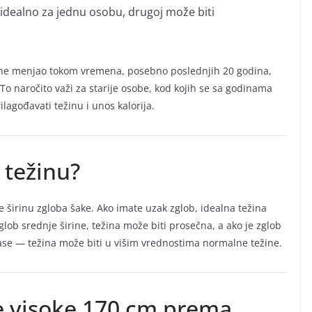
 idealno za jednu osobu, drugoj može biti
ežine menjao tokom vremena, posebno poslednjih 20 godina,
 To naročito važi za starije osobe, kod kojih se sa godinama
agođavati težinu i unos kalorija.
 težinu?
e širinu zgloba šake. Ako imate uzak zglob, idealna težina
lob srednje širine, težina može biti prosečna, a ako je zglob
 mase — težina može biti u višim vrednostima normalne težine.
ne visoke 170 cm prema