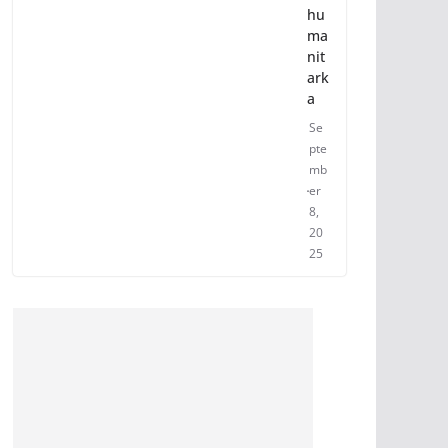
hu
ma
nit
ark
a
Se
pte
mb
er
8,
20
25