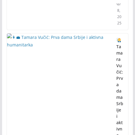
er
8,
20
25
Ta
ma
ra
Vu
čić:
Prv
a
da
ma
Srb
ije
i
akt
ivn