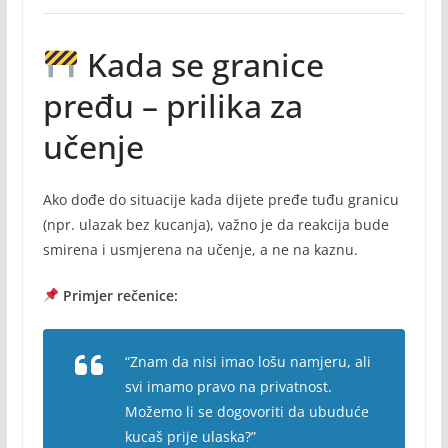
Kada se granice
pređu – prilika za
učenje
Ako dođe do situacije kada dijete pređe tuđu granicu
(npr. ulazak bez kucanja), važno je da reakcija bude
smirena i usmjerena na učenje, a ne na kaznu.
Primjer rečenice:
“Znam da nisi imao lošu namjeru, ali
svi imamo pravo na privatnost.
Možemo li se dogovoriti da ubuduće
kucaš prije ulaska?”