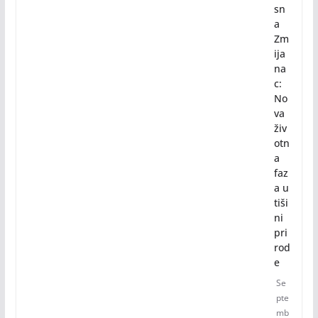
sn
a
Zm
ija
na
c:
No
va
živ
otn
a
faz
a u
tiši
ni
pri
rod
e
Se
pte
mb