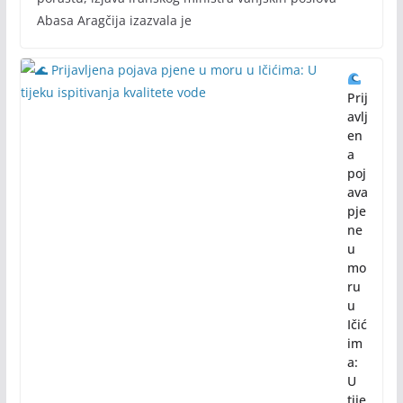
Abasa Aragčija izazvala je
Prij
avlj
en
a
poj
ava
pje
ne
u
mo
ru
u
Ičić
im
a:
U
tije