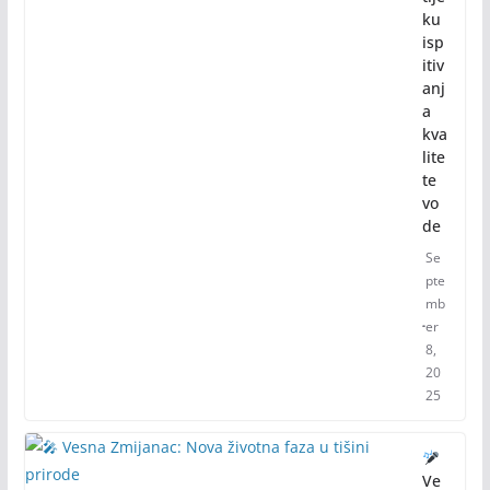
ku
isp
itiv
anj
a
kva
lite
te
vo
de
Se
pte
mb
er
8,
20
25
Ve