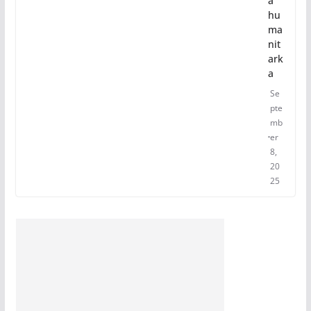
a
hu
ma
nit
ark
a
Se
pte
mb
er
8,
20
25